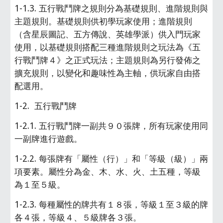
1-1.3. 五行戰鬥牌之規則分為基礎規則、進階規則與
主題規則。基礎規則供初學玩家使用；進階規則
（含星辰圖記、五方傳說、英雄學派）供入門玩家
使用，以基礎規則搭配三種進階規則之玩法為《五
行戰鬥牌４》之正式玩法；主題規則為另行發佈之
擴充規則，以變化和趣味性為主軸，供玩家自由搭
配選用。
1-2.  五行戰鬥牌
1-2.1. 五行戰鬥牌一副共９０張牌，所有玩家使用同
一副牌進行遊戲。
1-2.2. 每張牌有「屬性（行）」和「等級（級）」兩
項要素。屬性分為金、木、水、火、土五種，等級
為１至５級。
1-2.3. 每種屬性的牌共有１８張，等級１至３級的牌
各４張，等級４、５級牌各３張。