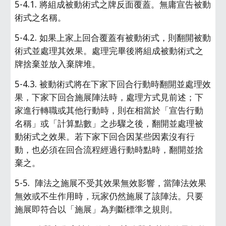
5-4.1. 將組成被動術式之牌反面覆蓋。無庸宣告被動
術式之名稱。
5-4.2. 如果上家上回合覆蓋有被動術式，則翻開被動
術式並處理其效果。處理完畢後將組成被動術式之
牌捨棄並放入棄牌堆。
5-4.3. 被動術式將在下家下回合行動時翻開並處理效
果，下家下回合施展陣法時，處理方式見前述；下
家進行轉職或其他行動時，則在相當於「宣告行動
名稱」或「計算點數」之步驟之後，翻開並處理被
動術式之效果。若下家下回合因某些因素沒有行
動，也必須在回合流程經過行動時點時，翻開並捨
棄之。
5-5.  陣法之施展不受其效果無效影響，當陣法效果
無效或不生作用時，玩家仍然施展了該陣法。只要
施展即符合以「施展」為判斷標準之規則。