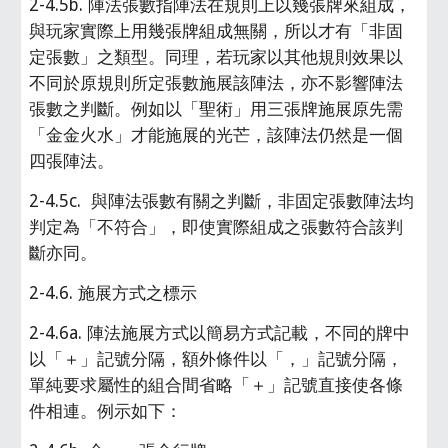
2-4.5b. 陣法張數指陣法在規則上以幾張牌來組成，
與玩家實際上用幾張牌組成無關，所以才有「非固
定張數」之類型。同理，若玩家以其他規則效果以
不同於原規則所定張數施展該陣法，亦不影響陣法
張數之判斷。例如以「聖術」用三張牌施展原先需
「金金火水」才能施展的光芒，該陣法仍然是一個
四張陣法。
2-4.5c.  與陣法張數有關之判斷，非固定張數陣法均
判定為「不符合」，即使實際組成之張數符合該判
斷亦同。
2-4.6. 施展方式之標示
2-4.6a. 陣法施展方式以簡易方式記載，不同的牌中
以「＋」記號分隔，額外條件以「，」記號分隔，
單純要求屬性的組合間省略「＋」記號直接使各條
件相連。例示如下：