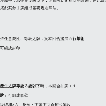
個步驟中，若指定３級以下，則觸發幻術精研的效果，使此回
可搭配其餘手牌組成基礎規則陣法。
產生一張任意屬性、等級之牌，於本回合施展
五行擊術
可組成封印
產生之牌等級３級以下
時，本回合抽牌＋１
牌
」可組成氣壁
級總和×３，反制：下家下回合術式無效