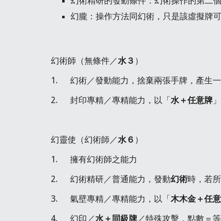
幻術精研的發動條件：幻術操作的第二
幻朧：操作方法同幻術，只是該虛擬牌
幻術師（無條件／
水３
）
1.     幻術／發動能力，捨棄兩張手牌，
2.     封印專精／專精能力，以「
水＋任意牌
」
幻靈使（幻術師／
水６
）
1.     擁有幻術師之能力
2.     幻術精研／普通能力，發動
幻術
時，若所
3.     氣壁專精／專精能力，以「
木木金＋任意
4.     幻印／
水＋同級牌
／特殊攻擊，點數＝等