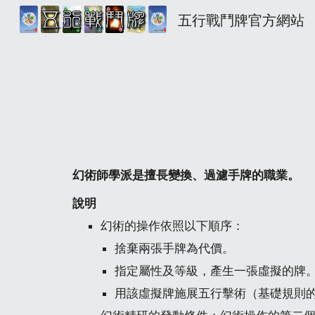
五行戰鬥牌官方網站
Sk
幻術師學派是擅長變換、過濾手牌的職業。
說明
幻術的操作依照以下順序：
捨棄兩張手牌為代價。
指定屬性及等級，產生一張虛擬的牌
用該虛擬牌施展五行擊術（基礎規則